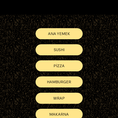
ANA YEMEK
SUSHI
PİZZA
HAMBURGER
WRAP
MAKARNA