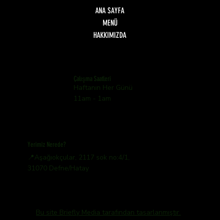
ANA SAYFA
MENÜ
HAKKIMIZDA
Çalışma Saatleri
Haftanın Her Günü
11am - 1am
Yerimiz Nerede?
📍Aşağıokçular, 2117 sok no:4/1,
31070 Defne/Hatay
Bu site Briefly Media tarafından tasarlanmıştır.