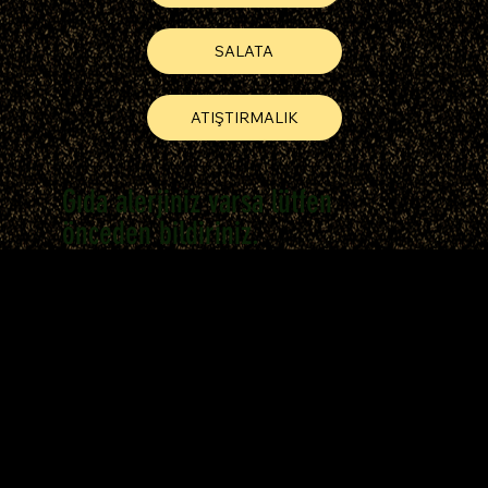
SALATA
ATIŞTIRMALIK
Gıda alerjiniz varsa lütfen
önceden bildiriniz.