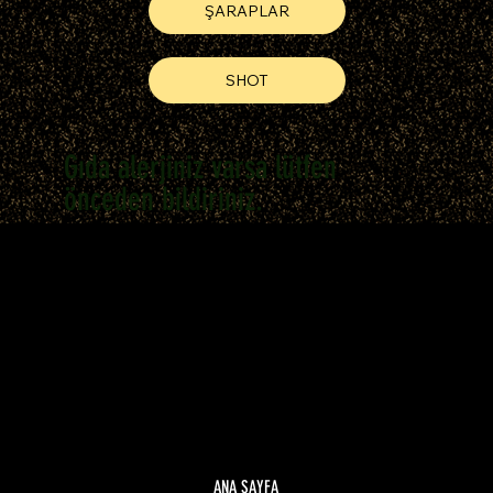
ŞARAPLAR
SHOT
Gıda alerjiniz varsa lütfen
önceden bildiriniz.
ANA SAYFA