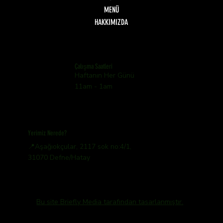
MENÜ
HAKKIMIZDA
Çalışma Saatleri
Haftanın Her Günü
11am - 1am
Yerimiz Nerede?
📍Aşağıokçular, 2117 sok no:4/1,
31070 Defne/Hatay
Bu site Briefly Media tarafından tasarlanmıştır.