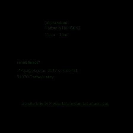
Çalışma Saatleri
Haftanın Her Günü
11am - 1am
Yerimiz Nerede?
📍Aşağıokçular, 2117 sok no:4/1,
31070 Defne/Hatay
Bu site Briefly Media tarafından tasarlanmıştır.